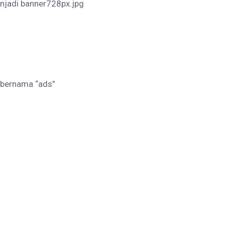
njadi banner728px.jpg
r bernama “ads”