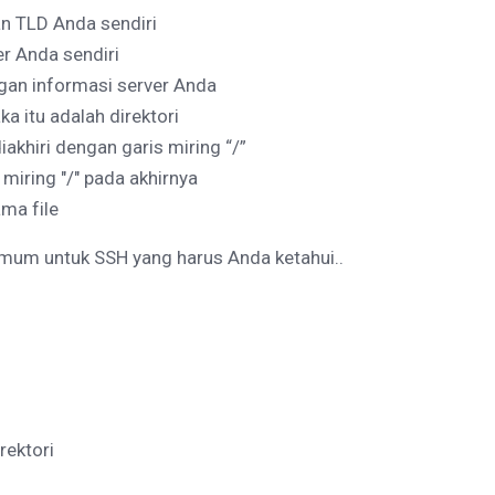
 TLD Anda sendiri
er Anda sendiri
ngan informasi server Anda
ka itu adalah direktori
diakhiri dengan garis miring “/”
s miring "/" pada akhirnya
ama file
 umum untuk SSH yang harus Anda ketahui..
rektori