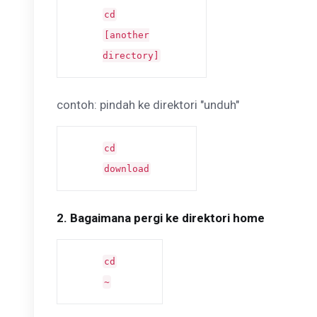
cd
[another
directory]
contoh: pindah ke direktori "unduh"
cd
download
2. Bagaimana pergi ke direktori home
cd
~