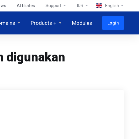
ews
Affiliates
Support
IDR
English
omains
Products +
Modules
Login
m digunakan