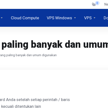
0
N
Cloud Compute
VPS Windows
VPS
D
 paling banyak dan umu
 yang paling banyak dan umum digunakan
rd Anda setelah setiap perintah / baris
kecuali ditentukan lain