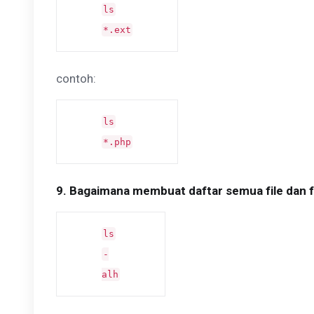
ls
*.ext
contoh:
ls
*.php
9. Bagaimana membuat daftar semua file dan fo
ls
-
alh